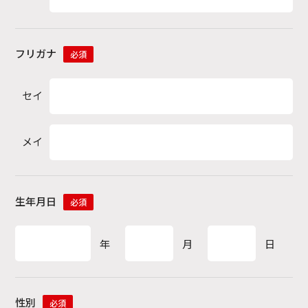
フリガナ
必須
セイ
メイ
生年月日
必須
年
月
日
性別
必須