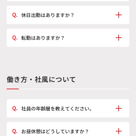
業務の状況に応じて必要な範囲で残業が発生すること
休日出勤はありますか？
があります。
平均的な残業時間は以下の通りです。（2025年度実
伊万里港では土日も貨物船の受け入れを行っています。
績）
転勤はありますか？
お客様対応や船の入港状況によっては休日出勤が発生
総合職：月平均18.8時間
する場合があります。
技能職：月平均22.0時間
弊社の事業所は、全て伊万里港周辺に位置していま
す。
引っ越しを伴うような転勤はありません。
働き方・社風について
社員の年齢層を教えてください。
若手からベテランまで幅広い年代の社員が働いていま
お昼休憩はどうしていますか？
す。世代を問わず協力し合いながら、それぞれの経験