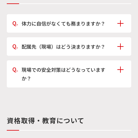
体力に自信がなくても務まりますか？
技能職に関しましては業務上、ある程度の体力は必要
配属先（現場）はどう決まりますか？
となりますが、こまめな休憩や空調服の使用など、で
きるだけ負担を軽減できるように環境面にも配慮して
現場研修後、本人の適性や業務状況、経験などを踏ま
います。
現場での安全対策はどうなっています
えたうえで総合的に判断します。組織全体の人員計画
また、作業はチームで協力しながら進めるため、1人に
か？
や事業状況も考慮したうえで配属先を決定します。
負担が偏らないようにしています。体力面に不安があ
る方でも、徐々に慣れながら働ける環境です。
作業前の安全確認や保護具の着用徹底、指差呼称によ
る確認を行っています。作業中はお互いに声を掛け合
い、危険の早期発見と共有を徹底しています。
資格取得・教育について
また、定期的な現場巡回を通じて安全状態の確認と改
善にも継続的に取り組んでいます。