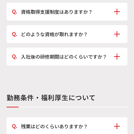
資格取得支援制度はありますか？
免許や資格取得にかかる費用は会社が全額負担してい
どのような資格が取れますか？
ます。
社員の成長を後押しし、安心してスキルアップに取り
総合職：通関士、国際複合輸送士、倉庫管理主任者、
組める制度を整えています。
入社後の研修期間はどのくらいですか？
毒物劇物取扱責任者、第一種衛生管理者 など
技能職：玉掛け、フォークリフト、車両系、揚貨装
新卒は4ヶ月間、中途は3ヵ月間の研修期間となりま
置、クレーン・デリック、ガントリークレーン など
す。研修期間中は各拠点での現場研修を通じて、実務の
基礎を学んでいただきます。
勤務条件・福利厚生について
総合職の場合は、現場研修終了後に各部署での研修を
行い、それぞれの役割や仕事内容について理解を深め
ていただきます。
残業はどのくらいありますか？