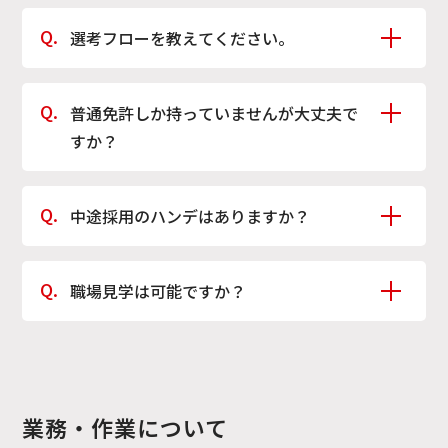
ほとんどの社員が未経験からスタートしています。入
選考フローを教えてください。
社後にしっかりサポートしながら業務を覚えていただ
ける環境がありますので、ご安心ください。
≪新卒応募の場合≫
普通免許しか持っていませんが大丈夫で
エントリー ⇒ 書類選考 ⇒ 一次選考(WEB面接) ⇒ 最終
すか？
選考(筆記試験 + 面接) ⇒ 内々定 となります。
最終選考は、一般常識の筆記試験と面接です。
問題ありません。
中途採用のハンデはありますか？
ただし、技能職に関しましてはAT限定不可となりま
≪中途応募の場合≫
す。
エントリー ⇒ 書類選考 ⇒ 面接 ⇒ 内々定 となりま
ハンデは一切ありません。評価についても入社形態に
す。
職場見学は可能ですか？
関わらず、取り組みや成果をもとに行っていますのでご
エントリーから内々定まで1～2週間ほどかかります。
安心ください。中途入社の社員も多く活躍しています
随時受け付けております。実際に職場の雰囲気や業務
のでぜひご応募ください。
内容をご確認のうえでご応募いただくことも可能です
ので、お気軽にお問い合わせください。
業務・作業について