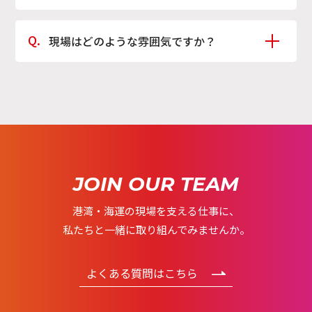
や強みを活かして業務に取り組んでいます。
お昼休憩は１時間あります。事務所内や休憩スペースで
現場はどのような雰囲気ですか？
食事をとったり談笑したり、それぞれリラックスしな
がら過ごしています。
現場は、経験のある社員から若手社員まで協力しなが
ら業務に取り組んでおり、日々の業務の中で声掛けを行
いながらチームワークを大切にしています。先輩社員
も丁寧に教えてくれるため、安心して仕事に取り組め
る環境です。
JOIN OUR TEAM
港湾・海運の現場を支える仕事に、
私たちと一緒に取り組んでみませんか。
よくある質問はこちら