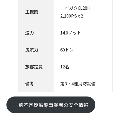
ニイガタ6L28H
主機関
2,100PS x 2
速力
14.0ノット
曳航力
60トン
旅客定員
12名
備考
第3・4種消防設備
一般不定期航路事業者の安全情報