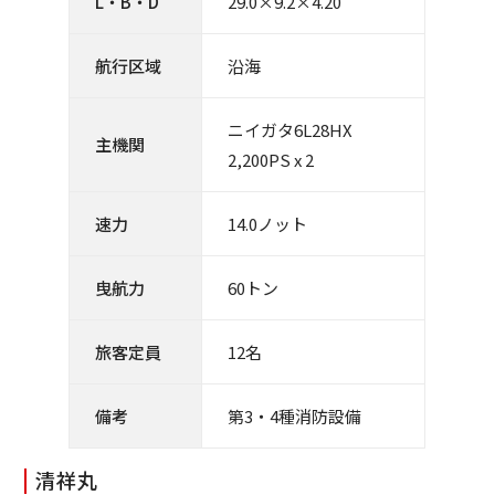
L・B・D
29.0×9.2×4.20
航行区域
沿海
ニイガタ6L28HX
主機関
2,200PS x 2
速力
14.0ノット
曳航力
60トン
旅客定員
12名
備考
第3・4種消防設備
清祥丸