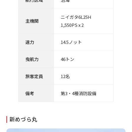
ニイガタ6L25H
主機関
1,550PS x 2
速力
14.5ノット
曳航力
46トン
旅客定員
12名
備考
第3・4種消防設備
新めづら丸