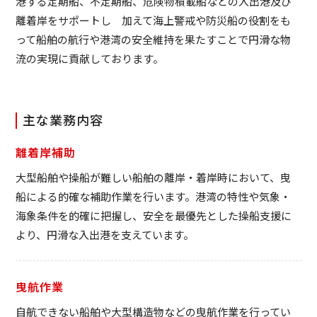
港する定期船、不定期船、危険物積載船などの入出港及び
離着岸をサポートし 加えて海上警戒や防災船の役割をも
って船舶の航行や港湾の安全維持を果たすことで円滑な物
流の実現に貢献しております。
主な業務内容
離着岸補助
大型船舶や操船が難しい船舶の離岸・着岸時において、曳
船による的確な補助作業を行います。港湾の特性や気象・
海象条件を的確に把握し、安全を最優先とした操船支援に
より、円滑な入出港を支えています。
曳航作業
自航できない船舶や大型構造物などの曳航作業を行ってい