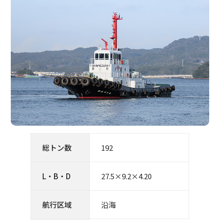
総トン数
192
L・B・D
27.5×9.2×4.20
航行区域
沿海