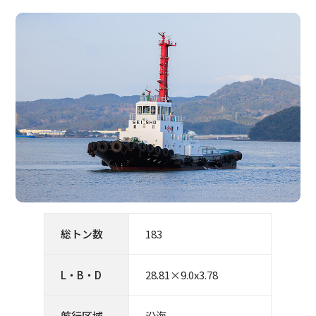
総トン数
183
L・B・D
28.81×9.0x3.78
航行区域
沿海