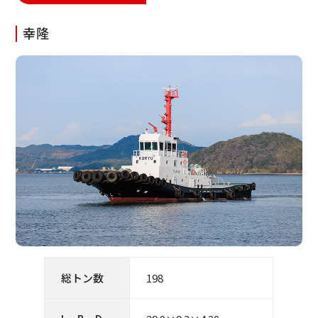
幸隆
総トン数
198