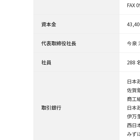
FAX 0
資本金
43,4
代表取締役社長
今泉 
社員
288
日本
佐賀
商工
取引銀行
日本
伊万
西日
みず