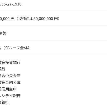
955-27-1930
00,000 円（授権資本80,000,000 円）
清美
 名（グループ全体）
政策投資銀行
銀行
組合中央金庫
政策金融公庫
里信用金庫
本シテイ銀行
ほ銀行