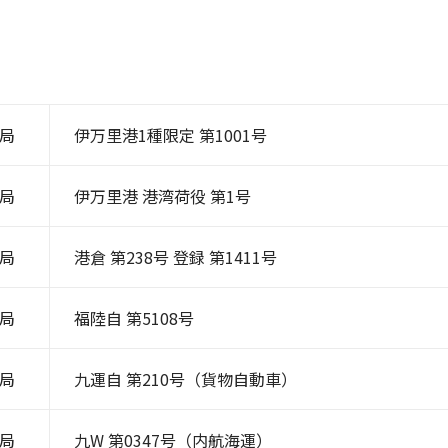
局
伊万里港1種限定 第1001号
局
伊万里港 港湾荷役 第1号
局
港倉 第238号 登録 第1411号
局
福陸自 第5108号
局
九運自 第210号（貨物自動車）
局
九W 第0347号（内航海運）