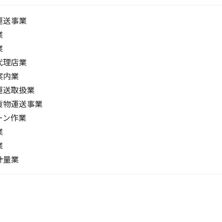
運送事業
業
業
代理店業
案内業
運送取扱業
貨物運送事業
ーン作業
業
業
計量業