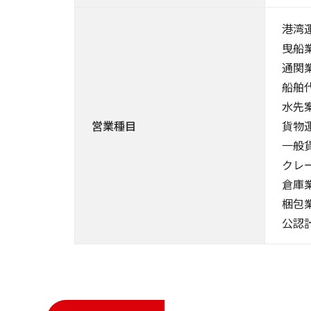
港湾
曳船
通関
船舶
水先
営業種目
貨物
一般
クレ
倉庫
梱包
公認