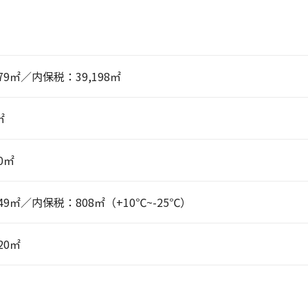
379㎡／内保税：39,198㎡
㎡
20㎡
049㎡／内保税：808㎡（+10℃~-25℃）
720㎡